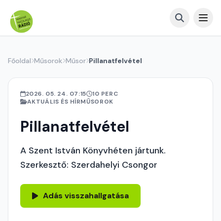
Főoldal
Műsorok
Műsor
Pillanatfelvétel
2026. 05. 24. 07:15
10 PERC
AKTUÁLIS ÉS HÍRMŰSOROK
Pillanatfelvétel
A Szent István Könyvhéten jártunk.
Szerkesztő: Szerdahelyi Csongor
Adás visszahallgatása