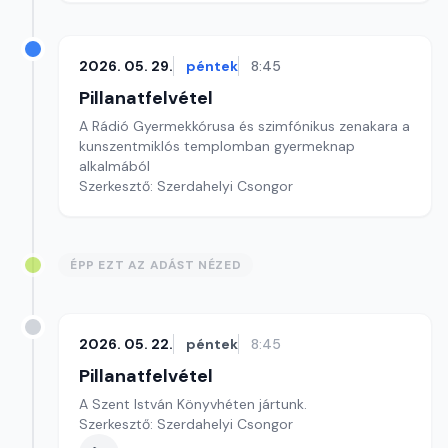
2026. 05. 29.
péntek
8:45
Pillanatfelvétel
A Rádió Gyermekkórusa és szimfónikus zenakara a
kunszentmiklós templomban gyermeknap
alkalmából
Szerkesztő: Szerdahelyi Csongor
ÉPP EZT AZ ADÁST NÉZED
2026. 05. 22.
péntek
8:45
Pillanatfelvétel
A Szent István Könyvhéten jártunk.
Szerkesztő: Szerdahelyi Csongor