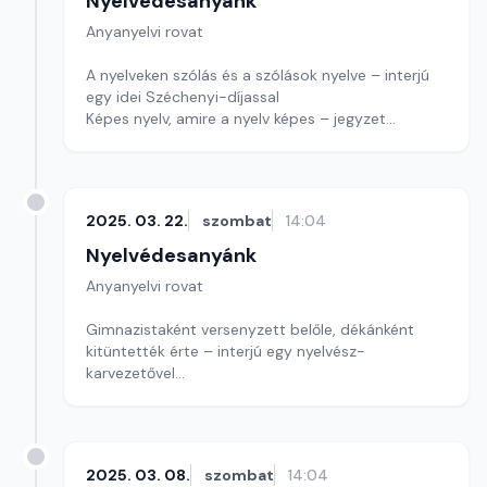
Nyelvédesanyánk
Anyanyelvi rovat
A nyelveken szólás és a szólások nyelve – interjú
egy idei Széchenyi-díjassal
Képes nyelv, amire a nyelv képes – jegyzet
Játékunk most szófejtés
Szerkesztő: Nagy György András
2025. 03. 22.
szombat
14:04
Nyelvédesanyánk
Anyanyelvi rovat
Gimnazistaként versenyzett belőle, dékánként
kitüntették érte – interjú egy nyelvész-
karvezetővel
Kihívás felelni a „ráhív” szóra - jegyzet
Játékunkban ismét egy költőt keresünk.
Szerkesztő: Nagy György András
2025. 03. 08.
szombat
14:04