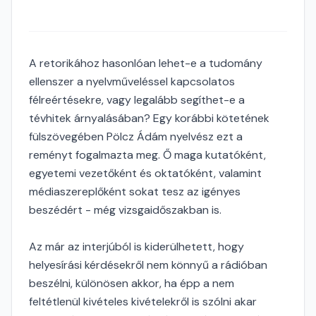
A retorikához hasonlóan lehet-e a tudomány
ellenszer a nyelvműveléssel kapcsolatos
félreértésekre, vagy legalább segíthet-e a
tévhitek árnyalásában? Egy korábbi kötetének
fülszövegében Pölcz Ádám nyelvész ezt a
reményt fogalmazta meg. Ő maga kutatóként,
egyetemi vezetőként és oktatóként, valamint
médiaszereplőként sokat tesz az igényes
beszédért - még vizsgaidőszakban is.
Az már az interjúból is kiderülhetett, hogy
helyesírási kérdésekről nem könnyű a rádióban
beszélni, különösen akkor, ha épp a nem
feltétlenül kivételes kivételekről is szólni akar