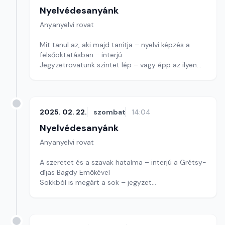
Nyelvédesanyánk
Anyanyelvi rovat
Mit tanul az, aki majd tanítja – nyelvi képzés a
felsőoktatásban - interjú
Jegyzetrovatunk szintet lép – vagy épp az ilyen
szóhasználattól óv?
Mostani játékunk betűkirakós
Szerkesztő: Nagy György András
2025. 02. 22.
szombat
14:04
Nyelvédesanyánk
Anyanyelvi rovat
A szeretet és a szavak hatalma – interjú a Grétsy-
díjas Bagdy Emőkével
Sokkból is megárt a sok – jegyzet
Játékunkban ismét egy szerzőt keresünk
Szerkesztő: Nagy György András