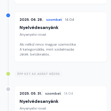
Szerkesztő: Nagy György András
2025. 06. 28.
szombat
14:04
Nyelvédesanyánk
Anyanyelvi rovat
Aki nélkül nincs magyar szemiotika
A kategorizálás, mint szidalmazás
Játék: betűkirakós
Szerkesztő: Nagy György András
ÉPP EZT AZ ADÁST NÉZED
2025. 05. 31.
szombat
14:04
Nyelvédesanyánk
Anyanyelvi rovat