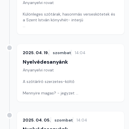
Anyanyelvi rovat
Különleges szótárak, hasonmás verseskötetek és
a Szent István könyvhét- interjú
Szerkesztő: Nagy György András
2025. 04. 19.
szombat
14:04
Nyelvédesanyánk
Anyanyelvi rovat
A szótáríró szerzetes-költő
Mennyire magas? - jegyzet
Szerkesztő: Nagy György András
2025. 04. 05.
szombat
14:04