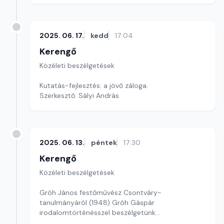
2025. 06. 17.
kedd
17:04
Kerengő
Közéleti beszélgetések
Kutatás-fejlesztés: a jövő záloga.
Szerkesztő: Sályi András
2025. 06. 13.
péntek
17:30
Kerengő
Közéleti beszélgetések
Gróh János festőművész Csontváry-
tanulmányáról (1948) Gróh Gáspár
irodalomtörténésszel beszélgetünk
Szerkesztő: Sallai Éva