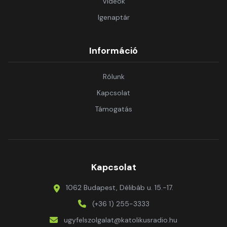
Videók
Igenaptár
Információ
Rólunk
Kapcsolat
Támogatás
Kapcsolat
1062 Budapest, Délibáb u. 15.-17.
(+36 1) 255-3333
ugyfelszolgalat@katolikusradio.hu