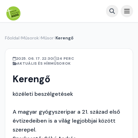
Főoldal
Műsorok
Műsor
Kerengő
2025. 06. 17. 22:30
24 PERC
AKTUÁLIS ÉS HÍRMŰSOROK
Kerengő
közéleti beszélgetések
A magyar gyógyszeripar a 21. század első
évtizedeiben is a világ legjobbjai között
szerepel.