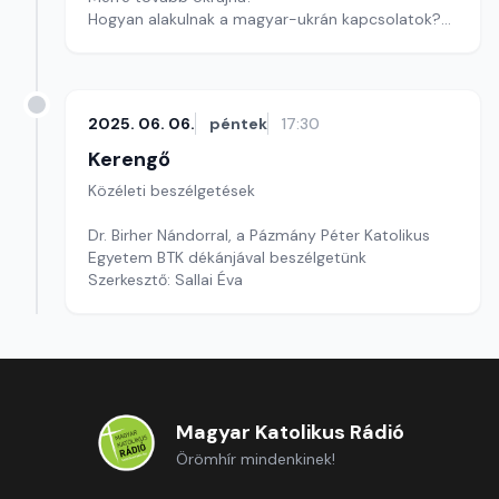
Hogyan alakulnak a magyar-ukrán kapcsolatok?
Szerkesztő: Sályi András
2025. 06. 06.
péntek
17:30
Kerengő
Közéleti beszélgetések
Dr. Birher Nándorral, a Pázmány Péter Katolikus
Egyetem BTK dékánjával beszélgetünk
Szerkesztő: Sallai Éva
Magyar Katolikus Rádió
Örömhír mindenkinek!