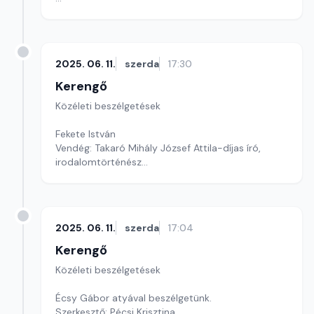
Szerkesztő: Pozsgai Nóra
2025. 06. 11.
szerda
17:30
Kerengő
Közéleti beszélgetések
Fekete István
Vendég: Takaró Mihály József Attila-díjas író,
irodalomtörténész
Szerkesztő: Pozsgai Nóra
2025. 06. 11.
szerda
17:04
Kerengő
Közéleti beszélgetések
Écsy Gábor atyával beszélgetünk.
Szerkesztő: Pécsi Krisztina