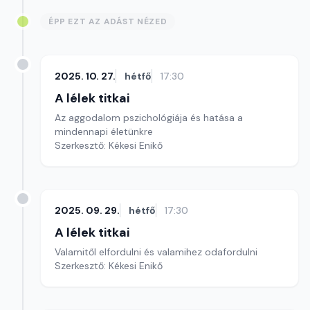
ÉPP EZT AZ ADÁST NÉZED
2025. 10. 27.
hétfő
17:30
A lélek titkai
Az aggodalom pszichológiája és hatása a
mindennapi életünkre
Szerkesztő: Kékesi Enikő
2025. 09. 29.
hétfő
17:30
A lélek titkai
Valamitől elfordulni és valamihez odafordulni
Szerkesztő: Kékesi Enikő