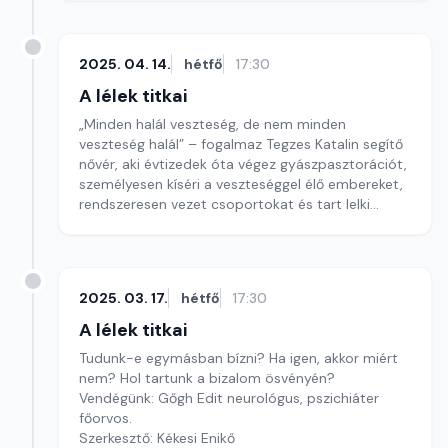
2025. 04. 14.
hétfő
17:30
A lélek titkai
„Minden halál veszteség, de nem minden
veszteség halál” – fogalmaz Tegzes Katalin segítő
nővér, aki évtizedek óta végez gyászpasztorációt,
személyesen kíséri a veszteséggel élő embereket,
rendszeresen vezet csoportokat és tart lelki
napokat gyászolók számára.
Szerkesztő: Kékesi Enikő
2025. 03. 17.
hétfő
17:30
A lélek titkai
Tudunk-e egymásban bízni? Ha igen, akkor miért
nem? Hol tartunk a bizalom ösvényén?
Vendégünk: Gőgh Edit neurológus, pszichiáter
főorvos.
Szerkesztő: Kékesi Enikő