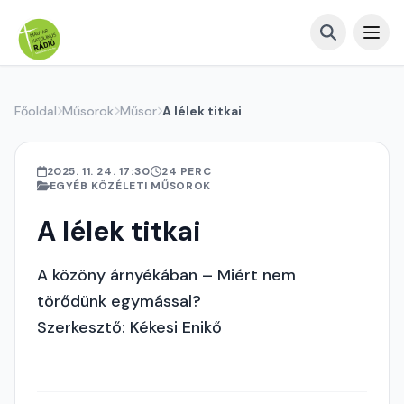
Főoldal
Műsorok
Műsor
A lélek titkai
2025. 11. 24. 17:30
24 PERC
EGYÉB KÖZÉLETI MŰSOROK
A lélek titkai
A közöny árnyékában – Miért nem
törődünk egymással?
Szerkesztő: Kékesi Enikő