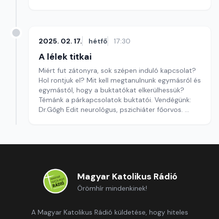
2025. 02. 17.
hétfő
17:30
A lélek titkai
Miért fut zátonyra, sok szépen induló kapcsolat?
Hol rontjuk el? Mit kell megtanulnunk egymásról és
egymástól, hogy a buktatókat elkerülhessük?
Témánk a párkapcsolatok buktatói. Vendégünk:
Dr.Gőgh Edit neurológus, pszichiáter főorvos.
Szerkesztő: Kékesi Enikő
Magyar Katolikus Rádió
Örömhír mindenkinek!
A Magyar Katolikus Rádió küldetése, hogy hiteles