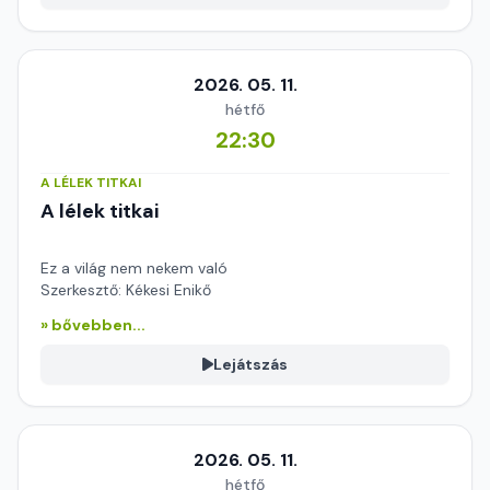
2026. 05. 11.
hétfő
22:30
A LÉLEK TITKAI
A lélek titkai
Ez a világ nem nekem való
Szerkesztő: Kékesi Enikő
» bővebben...
Lejátszás
2026. 05. 11.
hétfő