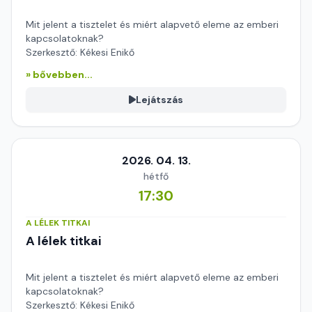
Mit jelent a tisztelet és miért alapvető eleme az emberi
kapcsolatoknak?
Szerkesztő: Kékesi Enikő
» bővebben...
Lejátszás
2026. 04. 13.
hétfő
17:30
A LÉLEK TITKAI
A lélek titkai
Mit jelent a tisztelet és miért alapvető eleme az emberi
kapcsolatoknak?
Szerkesztő: Kékesi Enikő