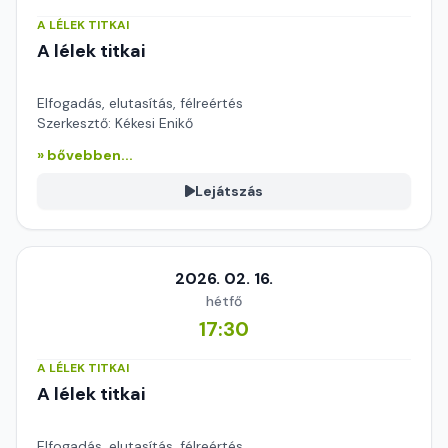
A LÉLEK TITKAI
A lélek titkai
Elfogadás, elutasítás, félreértés
Szerkesztő: Kékesi Enikő
» bővebben...
Lejátszás
2026. 02. 16.
hétfő
17:30
A LÉLEK TITKAI
A lélek titkai
Elfogadás, elutasítás, félreértés