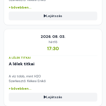
» bővebben...
Lejátszás
2026. 08. 03.
hétfő
17:30
A LÉLEK TITKAI
A lélek titkai
A víz több, mint H2O
Szerkesztő: Kékesi Enikő
» bővebben...
Lejátszás