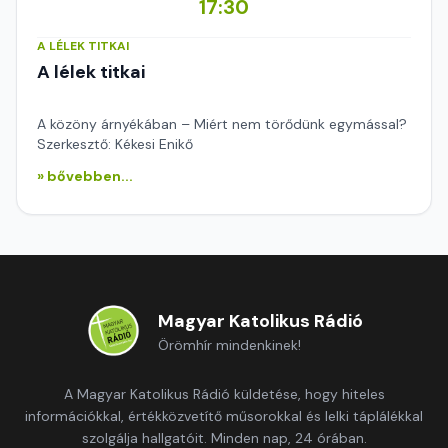
17:30
A LÉLEK TITKAI
A lélek titkai
A közöny árnyékában – Miért nem törődünk egymással?
Szerkesztő: Kékesi Enikő
» bővebben...
Magyar Katolikus Rádió
Örömhír mindenkinek!
A Magyar Katolikus Rádió küldetése, hogy hiteles
információkkal, értékközvetítő műsorokkal és lelki táplálékkal
szolgálja hallgatóit. Minden nap, 24 órában.