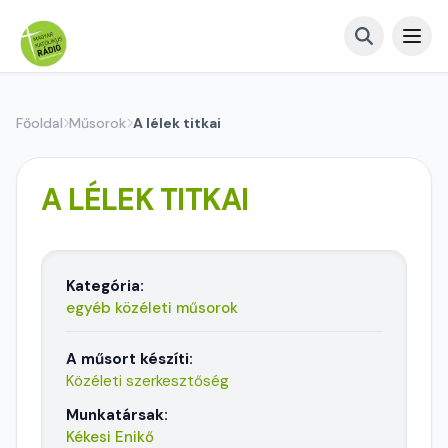
Főoldal
Műsorok
A lélek titkai
A LÉLEK TITKAI
Kategória:
egyéb közéleti műsorok
A műsort készíti:
Közéleti szerkesztőség
Munkatársak:
Kékesi Enikő