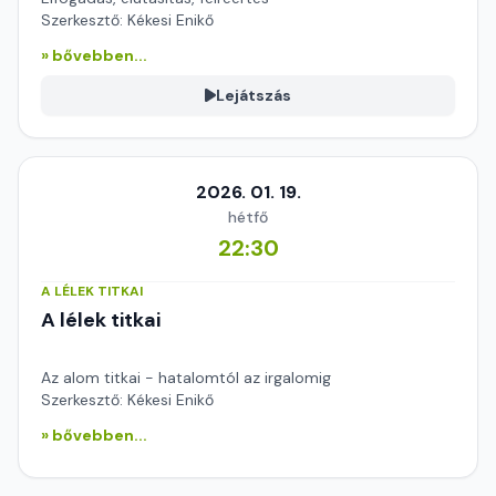
Szerkesztő: Kékesi Enikő
» bővebben...
Lejátszás
2026. 01. 19.
hétfő
22:30
A LÉLEK TITKAI
A lélek titkai
Az alom titkai - hatalomtól az irgalomig
Szerkesztő: Kékesi Enikő
» bővebben...