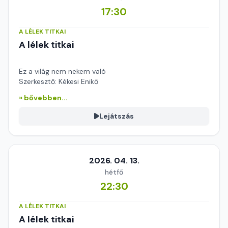
17:30
A LÉLEK TITKAI
A lélek titkai
Ez a világ nem nekem való
Szerkesztő: Kékesi Enikő
» bővebben...
Lejátszás
2026. 04. 13.
hétfő
22:30
A LÉLEK TITKAI
A lélek titkai