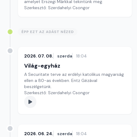
amelyet Érszegi Márkkal tekintünk meg.
Szerkesztő: Szerdahelyi Csongor
ÉPP EZT AZ ADÁST NÉZED
2026. 07. 08.
szerda
18:04
Világ-egyház
A Securitate terve az erdélyi katolikus magyarság
ellen a 80-as években. Entz Gézával
beszélgetünk.
Szerkesztő: Szerdahelyi Csongor
2026. 06. 24.
szerda
18:04