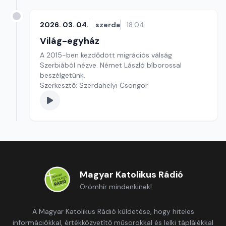
2026. 03. 04.
szerda
18:04
Világ-egyház
A 2015-ben kezdődött migrációs válság
Szerbiából nézve. Német László bíborossal
beszélgetünk.
Szerkesztő: Szerdahelyi Csongor
Magyar Katolikus Rádió
Örömhír mindenkinek!
A Magyar Katolikus Rádió küldetése, hogy hiteles
információkkal, értékközvetítő műsorokkal és lelki táplálékkal