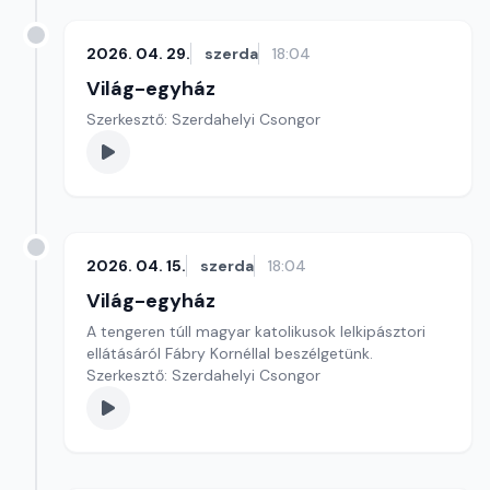
2026. 04. 29.
szerda
18:04
Világ-egyház
Szerkesztő: Szerdahelyi Csongor
2026. 04. 15.
szerda
18:04
Világ-egyház
A tengeren túlI magyar katolikusok lelkipásztori
ellátásáról Fábry Kornéllal beszélgetünk.
Szerkesztő: Szerdahelyi Csongor