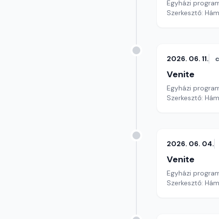
Egyházi progra
Szerkesztő: Hám
2026. 06. 11.
c
Venite
Egyházi progra
Szerkesztő: Hám
2026. 06. 04.
Venite
Egyházi progra
Szerkesztő: Hám