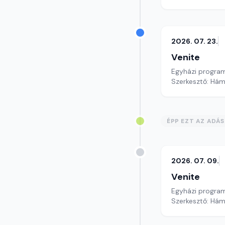
2026. 07. 23.
Venite
Egyházi progra
Szerkesztő: Hám
ÉPP EZT AZ ADÁ
2026. 07. 09.
Venite
Egyházi progra
Szerkesztő: Hám