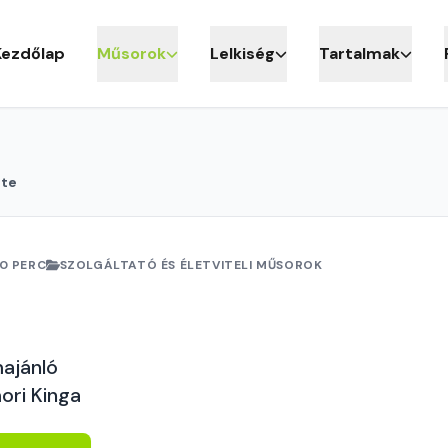
Kezdőlap
Műsorok
Lelkiség
Tartalmak
ite
10 PERC
SZOLGÁLTATÓ ÉS ÉLETVITELI MŰSOROK
ajánló
ori Kinga