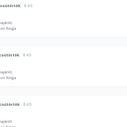
csütörtök
8:45
majánló
ori Kinga
csütörtök
8:45
majánló
ori Kinga
csütörtök
8:45
majánló