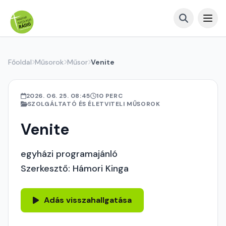
Főoldal
Műsorok
Műsor
Venite
2026. 06. 25. 08:45
10 PERC
SZOLGÁLTATÓ ÉS ÉLETVITELI MŰSOROK
Venite
egyházi programajánló
Szerkesztő: Hámori Kinga
Adás visszahallgatása