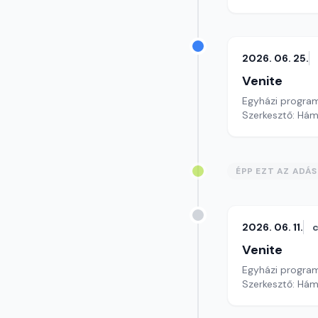
2026. 06. 25.
Venite
Egyházi progra
Szerkesztő: Hám
ÉPP EZT AZ ADÁ
2026. 06. 11.
c
Venite
Egyházi progra
Szerkesztő: Hám