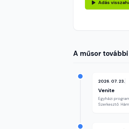
Adás visszah
A műsor további
2026. 07. 23.
Venite
Egyházi progra
Szerkesztő: Hám