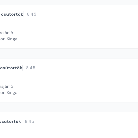
csütörtök
8:45
majánló
ori Kinga
csütörtök
8:45
majánló
ori Kinga
csütörtök
8:45