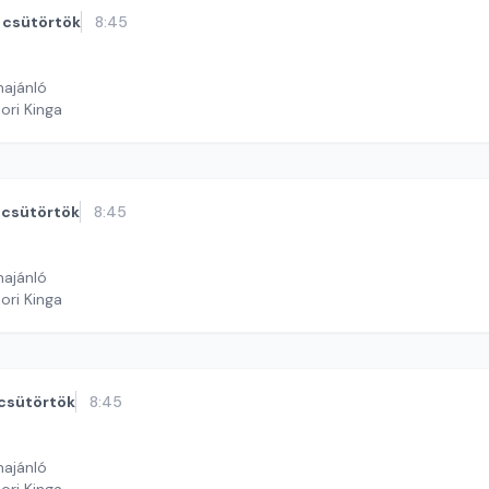
csütörtök
8:45
majánló
ori Kinga
csütörtök
8:45
majánló
ori Kinga
csütörtök
8:45
majánló