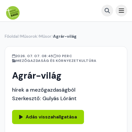
Főoldal
Műsorok
Műsor
Agrár-világ
2026. 07. 07. 08:45
10 PERC
MEZŐGAZDASÁG ÉS KÖRNYEZETKULTÚRA
Agrár-világ
hírek a mezőgazdaságból
Szerkesztő: Gulyás Lóránt
Adás visszahallgatása