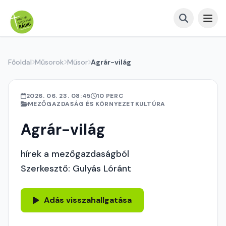
Főoldal
Műsorok
Műsor
Agrár-világ
2026. 06. 23. 08:45
10 PERC
MEZŐGAZDASÁG ÉS KÖRNYEZETKULTÚRA
Agrár-világ
hírek a mezőgazdaságból
Szerkesztő: Gulyás Lóránt
Adás visszahallgatása