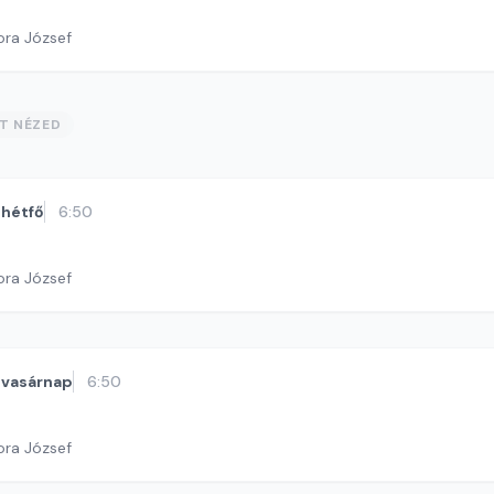
ora József
ST NÉZED
hétfő
6:50
ora József
vasárnap
6:50
ora József