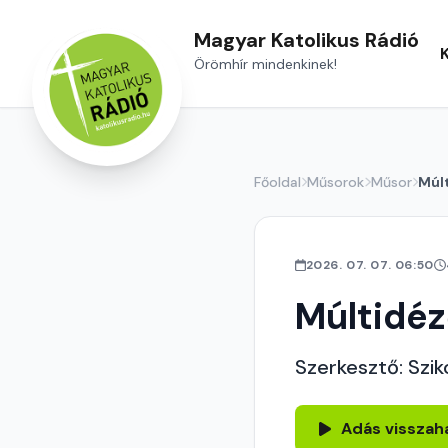
Magyar Katolikus Rádió
Örömhír mindenkinek!
Főoldal
Műsorok
Műsor
Múl
2026. 07. 07. 06:50
Múltidé
Szerkesztő: Szik
Adás visszah