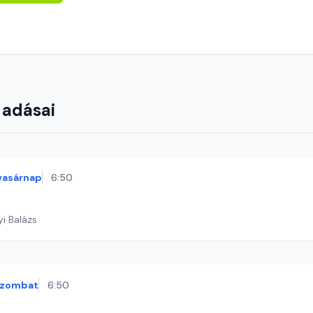
 adásai
vasárnap
6:50
yi Balázs
szombat
6:50