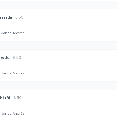
szerda
6:50
h János András
kedd
6:50
h János András
hétfő
6:50
h János András