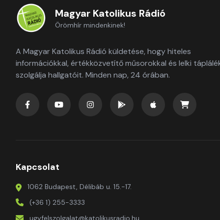
Magyar Katolikus Rádió
Örömhír mindenkinek!
A Magyar Katolikus Rádió küldetése, hogy hiteles
információkkal, értékközvetítő műsorokkal és lelki táplálé
szolgálja hallgatóit. Minden nap, 24 órában.
Kapcsolat
1062 Budapest, Délibáb u. 15.-17.
(+36 1) 255-3333
ugyfelszolgalat@katolikusradio.hu