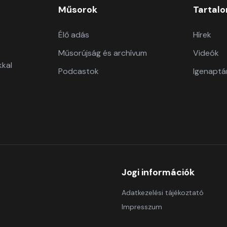
Műsorok
Tartal
Élő adás
Hírek
Műsorújság és archívum
Videók
kkal
Podcastok
Igenaptá
Jogi információk
Adatkezelési tájékoztató
Impresszum