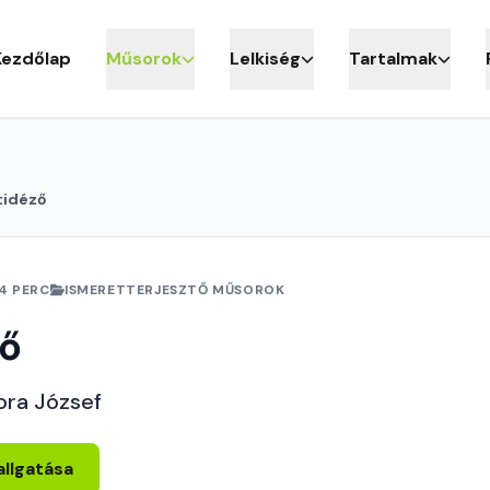
Kezdőlap
Műsorok
Lelkiség
Tartalmak
tidéző
4 PERC
ISMERETTERJESZTŐ MŰSOROK
ző
ora József
allgatása