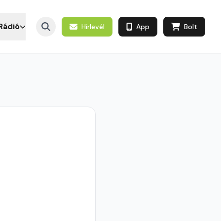
Rádió
Hírlevél
App
Bolt