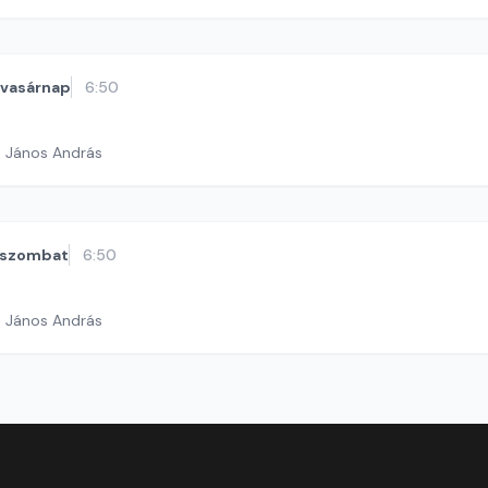
vasárnap
6:50
h János András
szombat
6:50
h János András