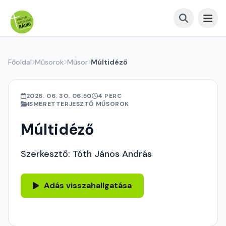
Főoldal
Műsorok
Műsor
Múltidéző
2026. 06. 30. 06:50
4 PERC
ISMERETTERJESZTŐ MŰSOROK
Múltidéző
Szerkesztő: Tóth János András
Adás visszahallgatása