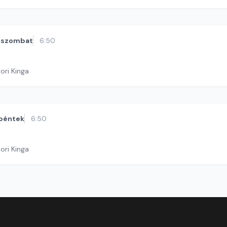
szombat
6:50
ori Kinga
péntek
6:50
ori Kinga