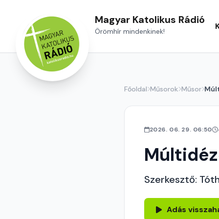
Magyar Katolikus Rádió
Örömhír mindenkinek!
Főoldal
Műsorok
Műsor
Múl
2026. 06. 29. 06:50
Múltidé
Szerkesztő: Tót
Adás visszah