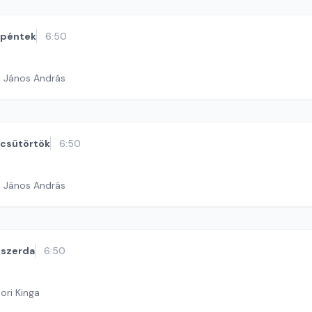
péntek
6:50
h János András
csütörtök
6:50
h János András
szerda
6:50
ori Kinga