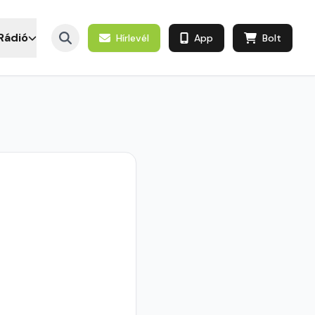
Rádió
Hírlevél
App
Bolt