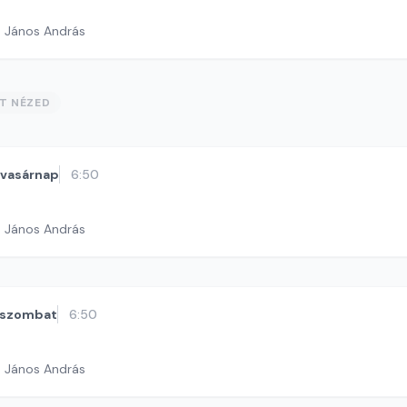
h János András
ST NÉZED
vasárnap
6:50
h János András
szombat
6:50
h János András