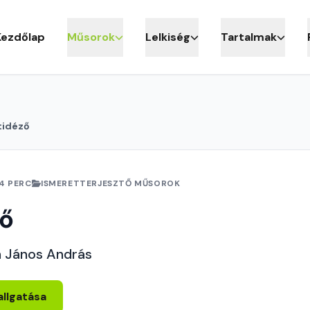
Kezdőlap
Műsorok
Lelkiség
Tartalmak
tidéző
4 PERC
ISMERETTERJESZTŐ MŰSOROK
ző
h János András
allgatása