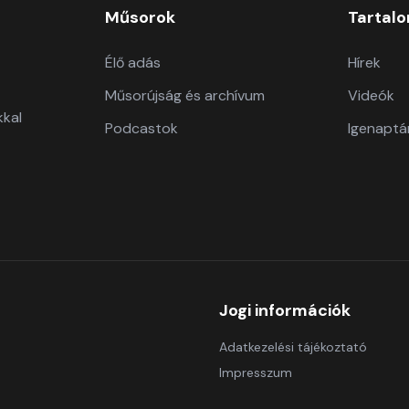
Műsorok
Tartal
Élő adás
Hírek
Műsorújság és archívum
Videók
kkal
Podcastok
Igenaptá
Jogi információk
Adatkezelési tájékoztató
Impresszum