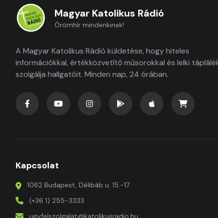
Magyar Katolikus Rádió
Örömhír mindenkinek!
A Magyar Katolikus Rádió küldetése, hogy hiteles
információkkal, értékközvetítő műsorokkal és lelki táplálé
szolgálja hallgatóit. Minden nap, 24 órában.
Kapcsolat
1062 Budapest, Délibáb u. 15.-17.
(+36 1) 255-3333
ugyfelszolgalat@katolikusradio.hu