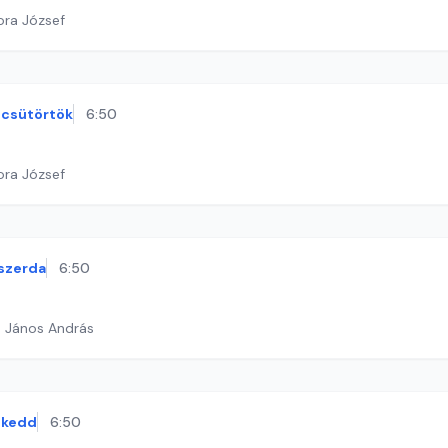
ora József
csütörtök
6:50
ora József
szerda
6:50
h János András
kedd
6:50