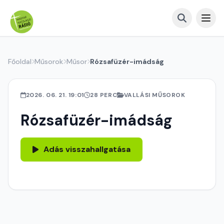
Főoldal
Műsorok
Műsor
Rózsafüzér-imádság
2026. 06. 21. 19:01
28 PERC
VALLÁSI MŰSOROK
Rózsafüzér-imádság
Adás visszahallgatása