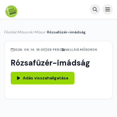
Főoldal
Műsorok
Műsor
Rózsafüzér-imádság
2026. 06. 14. 19:01
28 PERC
VALLÁSI MŰSOROK
Rózsafüzér-imádság
Adás visszahallgatása