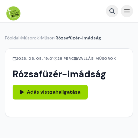
Főoldal
Műsorok
Műsor
Rózsafüzér-imádság
2026. 06. 08. 19:01
28 PERC
VALLÁSI MŰSOROK
Rózsafüzér-imádság
Adás visszahallgatása