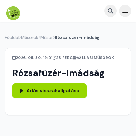
Főoldal
Műsorok
Műsor
Rózsafüzér-imádság
2026. 05. 30. 19:01
28 PERC
VALLÁSI MŰSOROK
Rózsafüzér-imádság
Adás visszahallgatása