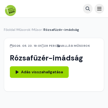
Főoldal
Műsorok
Műsor
Rózsafüzér-imádság
2026. 05. 23. 19:01
28 PERC
VALLÁSI MŰSOROK
Rózsafüzér-imádság
Adás visszahallgatása