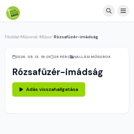
Főoldal
Műsorok
Műsor
Rózsafüzér-imádság
2026. 05. 13. 19:01
28 PERC
VALLÁSI MŰSOROK
Rózsafüzér-imádság
Adás visszahallgatása