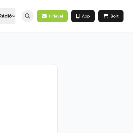
Rádió
Hírlevél
App
Bolt