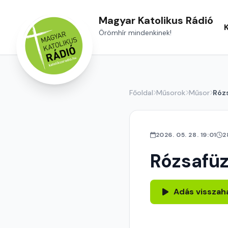
Magyar Katolikus Rádió
Örömhír mindenkinek!
Főoldal
Műsorok
Műsor
Róz
2026. 05. 28. 19:01
2
Rózsafü
Adás visszah