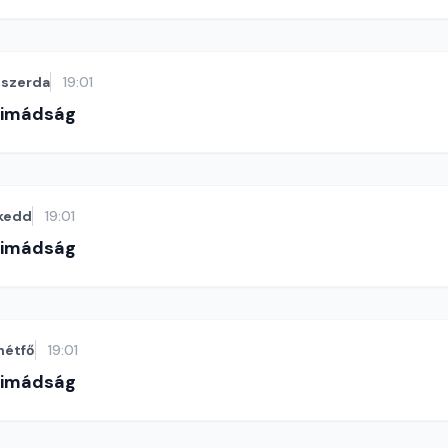
szerda
19:01
-imádság
kedd
19:01
-imádság
hétfő
19:01
-imádság