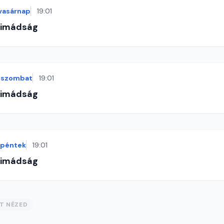
vasárnap
19:01
-imádság
szombat
19:01
-imádság
péntek
19:01
-imádság
ST NÉZED