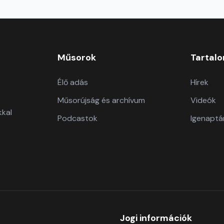
Műsorok
Tartal
Élő adás
Hírek
Műsorújság és archívum
Videók
kkal
Podcastok
Igenaptá
Jogi információk