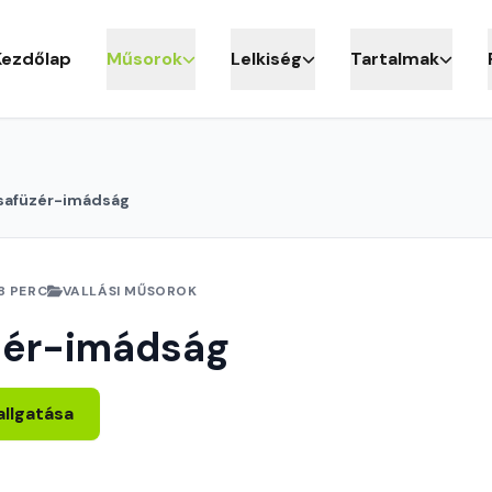
Kezdőlap
Műsorok
Lelkiség
Tartalmak
safüzér-imádság
8 PERC
VALLÁSI MŰSOROK
zér-imádság
allgatása