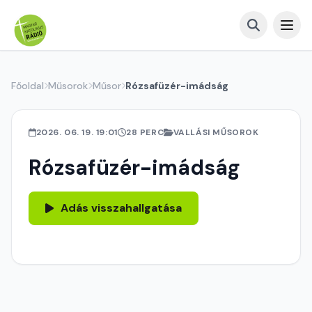
Főoldal
Műsorok
Műsor
Rózsafüzér-imádság
2026. 06. 19. 19:01
28 PERC
VALLÁSI MŰSOROK
Rózsafüzér-imádság
Adás visszahallgatása