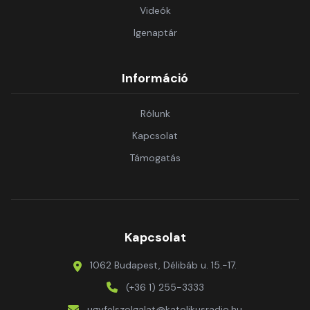
Videók
Igenaptár
Információ
Rólunk
Kapcsolat
Támogatás
Kapcsolat
1062 Budapest, Délibáb u. 15.-17.
(+36 1) 255-3333
ugyfelszolgalat@katolikusradio.hu