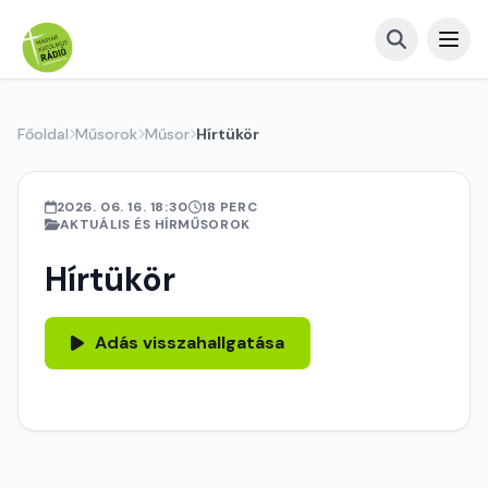
Főoldal
Műsorok
Műsor
Hírtükör
2026. 06. 16. 18:30
18 PERC
AKTUÁLIS ÉS HÍRMŰSOROK
Hírtükör
Adás visszahallgatása