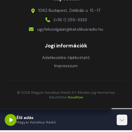
1062 Budapest, Délibáb u. 15.-17.
(+36 1) 255-3333
ugyfelszolgalat@katolikusradio.hu
Jogi információk
Adatkezelési tájékoztató
Impresszum
© 2026 Magyar Katolikus Rádió Zrt. Minden jog fenntartva.
Készítette:
NovaNow
Élő adás
Magyar Katolikus Rádió