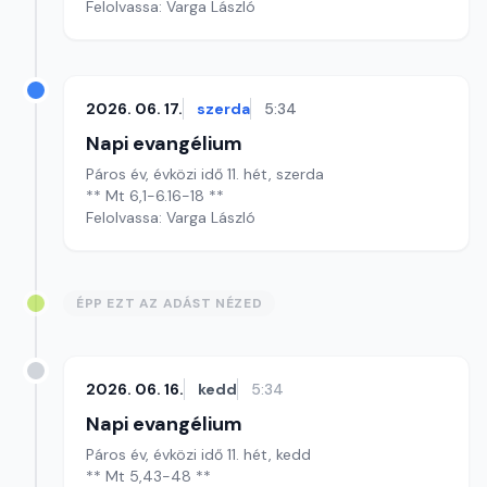
Felolvassa: Varga László
2026. 06. 17.
szerda
5:34
Napi evangélium
Páros év, évközi idő 11. hét, szerda
** Mt 6,1-6.16-18 **
Felolvassa: Varga László
ÉPP EZT AZ ADÁST NÉZED
2026. 06. 16.
kedd
5:34
Napi evangélium
Páros év, évközi idő 11. hét, kedd
** Mt 5,43-48 **