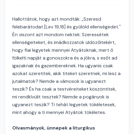
Hallottátok, hogy azt mondták: ,,Szeresd
felebarátodat [Lev 19,18] és gyűlöld ellenségedet.''
Én viszont azt mondom nektek: Szeressétek
ellenségeiteket, és imádkozzatok üldözőitekért,
hogy fiai legyetek mennyei Atyátoknak, mert ő
fölkelti napját a gonoszokra és a jókra, s esőt ad
igazaknak és gazembereknek. Ha ugyanis csak
azokat szeretitek, akik titeket szeretnek, mi lesz a
jutalmatok? Nemde a vámosok is ugyanezt
teszik? És ha csak a testvéreiteket köszöntitek,
mi rendkívülit tesztek? Nemde a pogányok is
ugyanezt teszik? Ti tehát legyetek tökéletesek,
mint ahogy a ti mennyei Atyátok tökéletes.
Olvasmányok, ünnepek a liturgikus