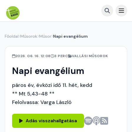
Főoldal
Műsorok
Műsor
Napi evangélium
2026. 06. 16. 12:08
3 PERC
VALLÁSI MŰSOROK
Napi evangélium
páros év, évközi idő 11. hét, kedd
** Mt 5,43-48 **
Felolvassa: Varga László
Adás visszahallgatása