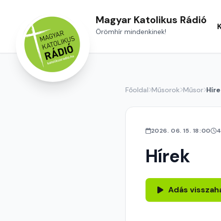
Magyar Katolikus Rádió
Örömhír mindenkinek!
Főoldal
Műsorok
Műsor
Híre
2026. 06. 15. 18:00
4
Hírek
Adás visszah