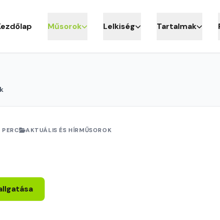
Kezdőlap
Műsorok
Lelkiség
Tartalmak
k
 PERC
AKTUÁLIS ÉS HÍRMŰSOROK
allgatása