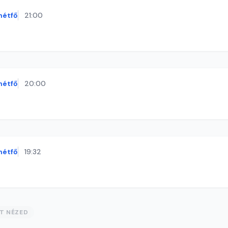
hétfő
21:00
hétfő
20:00
hétfő
19:32
ST NÉZED