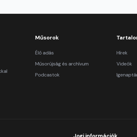
Műsorok
Tartal
Élő adás
Hírek
Műsorújság és archívum
Videók
kkal
Podcastok
Igenaptá
Jogi információk