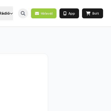
Rádió
Hírlevél
App
Bolt