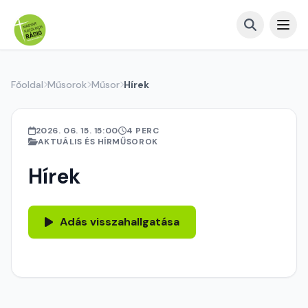
Főoldal
Műsorok
Műsor
Hírek
2026. 06. 15. 15:00
4 PERC
AKTUÁLIS ÉS HÍRMŰSOROK
Hírek
Adás visszahallgatása