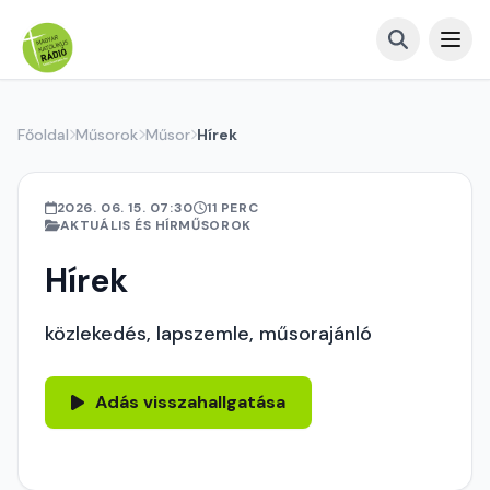
Főoldal
Műsorok
Műsor
Hírek
2026. 06. 15. 07:30
11 PERC
AKTUÁLIS ÉS HÍRMŰSOROK
Hírek
közlekedés, lapszemle, műsorajánló
Adás visszahallgatása