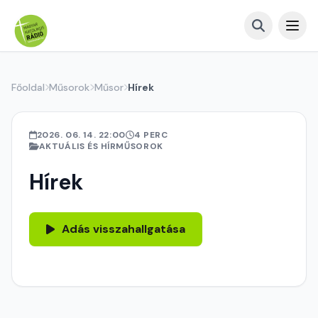
Főoldal
Műsorok
Műsor
Hírek
2026. 06. 14. 22:00
4 PERC
AKTUÁLIS ÉS HÍRMŰSOROK
Hírek
Adás visszahallgatása