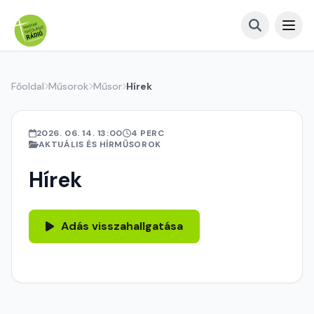
Főoldal
Műsorok
Műsor
Hírek
2026. 06. 14. 13:00
4 PERC
AKTUÁLIS ÉS HÍRMŰSOROK
Hírek
Adás visszahallgatása