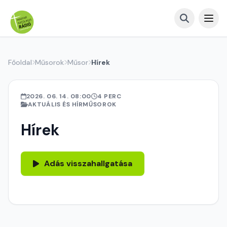
Főoldal
Műsorok
Műsor
Hírek
2026. 06. 14. 08:00
4 PERC
AKTUÁLIS ÉS HÍRMŰSOROK
Hírek
Adás visszahallgatása