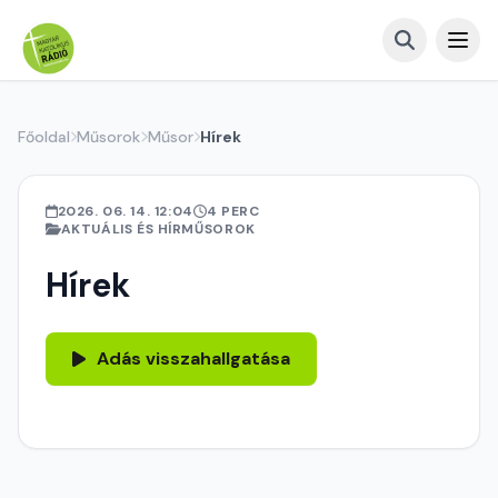
Főoldal
Műsorok
Műsor
Hírek
2026. 06. 14. 12:04
4 PERC
AKTUÁLIS ÉS HÍRMŰSOROK
Hírek
Adás visszahallgatása