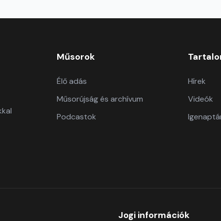
Műsorok
Tartal
Élő adás
Hírek
Műsorújság és archívum
Videók
kkal
Podcastok
Igenaptá
Jogi információk