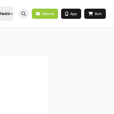
Rádió
Hírlevél
App
Bolt