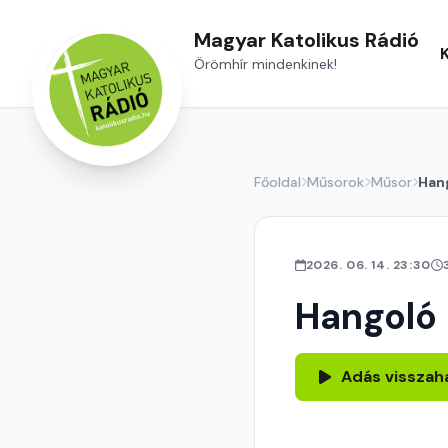
Magyar Katolikus Rádió
Örömhír mindenkinek!
Főoldal
Műsorok
Műsor
Han
2026. 06. 14. 23:30
Hangoló
Adás visszah