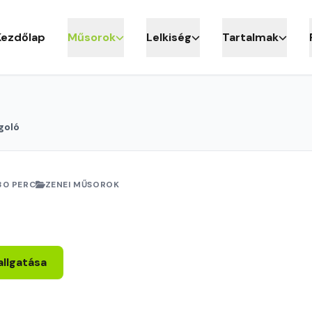
Kezdőlap
Műsorok
Lelkiség
Tartalmak
goló
30 PERC
ZENEI MŰSOROK
allgatása