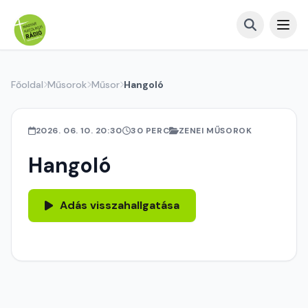
Főoldal
Műsorok
Műsor
Hangoló
2026. 06. 10. 20:30
30 PERC
ZENEI MŰSOROK
Hangoló
Adás visszahallgatása