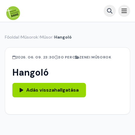
Főoldal
Műsorok
Műsor
Hangoló
2026. 06. 09. 23:30
30 PERC
ZENEI MŰSOROK
Hangoló
Adás visszahallgatása