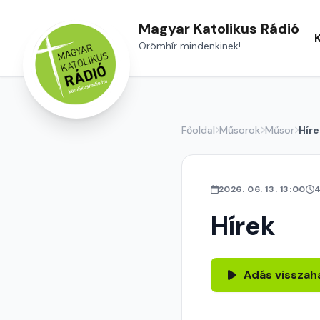
Magyar Katolikus Rádió
Örömhír mindenkinek!
Főoldal
Műsorok
Műsor
Híre
2026. 06. 13. 13:00
4
Hírek
Adás visszah