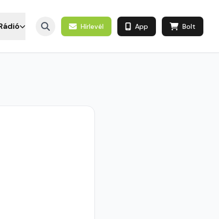
Rádió
Hírlevél
App
Bolt