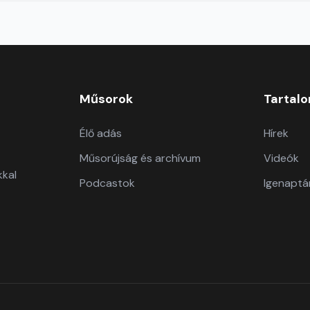
Műsorok
Tartal
Élő adás
Hírek
Műsorújság és archívum
Videók
kkal
Podcastok
Igenaptá