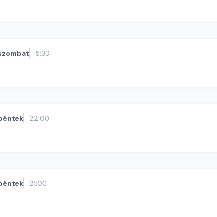
szombat
5:30
péntek
22:00
péntek
21:00