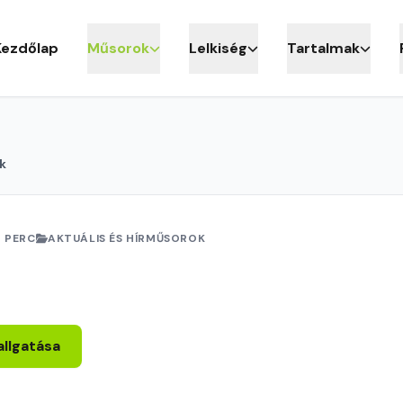
Kezdőlap
Műsorok
Lelkiség
Tartalmak
k
 PERC
AKTUÁLIS ÉS HÍRMŰSOROK
allgatása