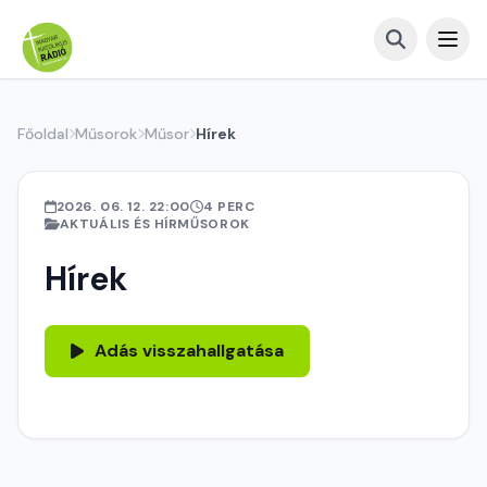
Főoldal
Műsorok
Műsor
Hírek
2026. 06. 12. 22:00
4 PERC
AKTUÁLIS ÉS HÍRMŰSOROK
Hírek
Adás visszahallgatása