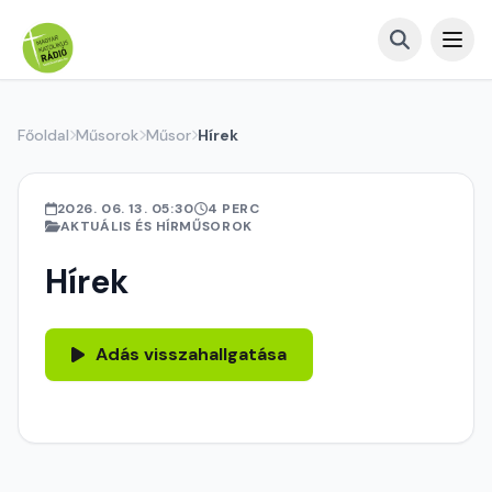
Főoldal
Műsorok
Műsor
Hírek
2026. 06. 13. 05:30
4 PERC
AKTUÁLIS ÉS HÍRMŰSOROK
Hírek
Adás visszahallgatása