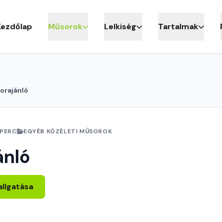
Kezdőlap
Műsorok
Lelkiség
Tartalmak
orajánló
 PERC
EGYÉB KÖZÉLETI MŰSOROK
ánló
allgatása