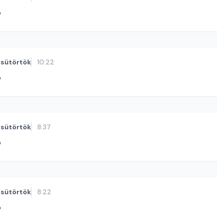
ó
sütörtök
10:22
ó
sütörtök
8:37
ó
sütörtök
8:22
ó