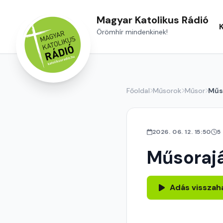
Magyar Katolikus Rádió
Örömhír mindenkinek!
Főoldal
Műsorok
Műsor
Műs
2026. 06. 12. 15:50
5
Műsoraj
Adás visszah