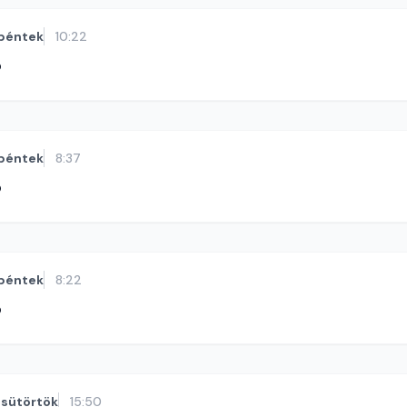
péntek
10:22
ó
péntek
8:37
ó
péntek
8:22
ó
sütörtök
15:50