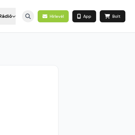
Rádió
Hírlevél
App
Bolt