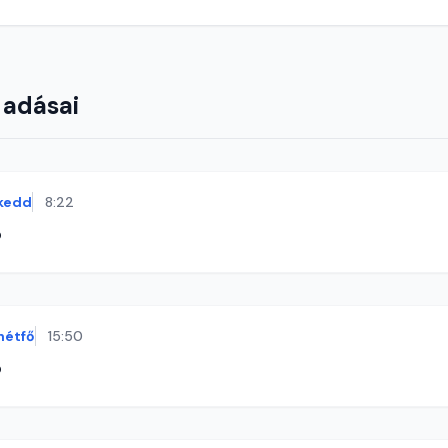
 adásai
kedd
8:22
ó
hétfő
15:50
ó