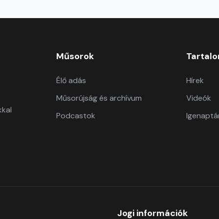
Műsorok
Tartal
Élő adás
Hírek
Műsorújság és archívum
Videók
kkal
Podcastok
Igenaptá
Jogi információk