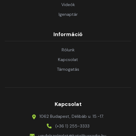
Videók
Igenaptár
Információ
Rólunk
Kapcsolat
Támogatás
Kapcsolat
1062 Budapest, Délibáb u. 15.-17.
(+36 1) 255-3333
ugyfelszolgalat@katolikusradio.hu