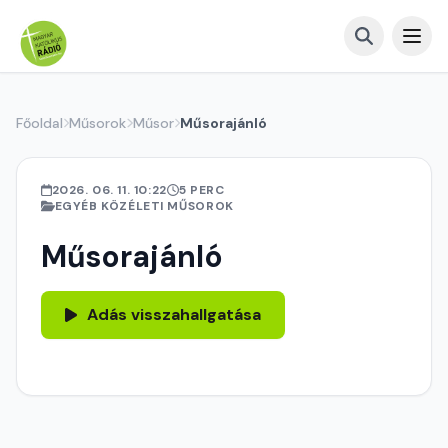
Főoldal
Műsorok
Műsor
Műsorajánló
2026. 06. 11. 10:22
5 PERC
EGYÉB KÖZÉLETI MŰSOROK
Műsorajánló
Adás visszahallgatása