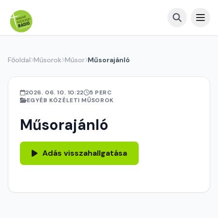
Főoldal
Műsorok
Műsor
Műsorajánló
2026. 06. 10. 10:22
5 PERC
EGYÉB KÖZÉLETI MŰSOROK
Műsorajánló
Adás visszahallgatása