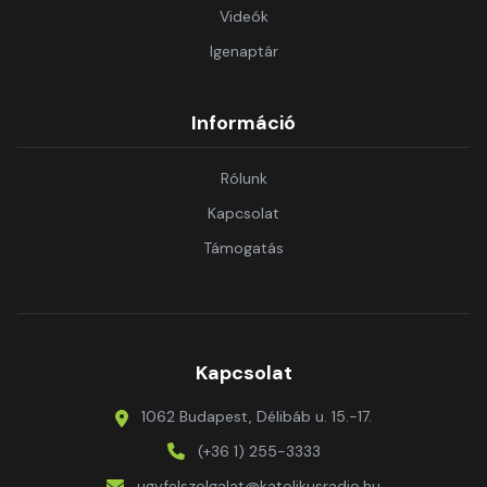
Videók
Igenaptár
Információ
Rólunk
Kapcsolat
Támogatás
Kapcsolat
1062 Budapest, Délibáb u. 15.-17.
(+36 1) 255-3333
ugyfelszolgalat@katolikusradio.hu