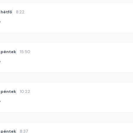
hétfő
8:22
ó
péntek
15:50
ó
péntek
10:22
ó
péntek
8:37