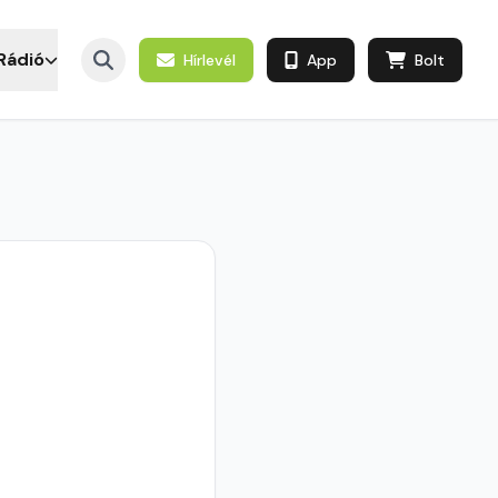
Rádió
Hírlevél
App
Bolt