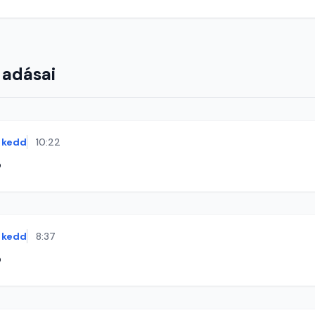
 adásai
kedd
10:22
ó
kedd
8:37
ó