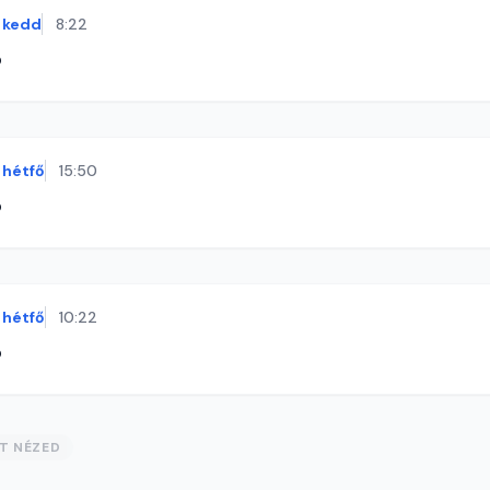
kedd
8:22
ó
hétfő
15:50
ó
hétfő
10:22
ó
ST NÉZED