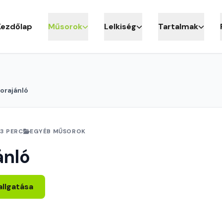
Kezdőlap
Műsorok
Lelkiség
Tartalmak
orajánló
3 PERC
EGYÉB MŰSOROK
ánló
allgatása