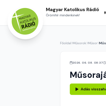
Magyar Katolikus Rádió
Örömhír mindenkinek!
Főoldal
Műsorok
Műsor
Műs
2026. 06. 08. 08:37
Műsoraj
Adás visszah