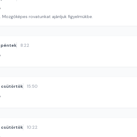
ó
m. Mozgóképes rovatunkat ajánljuk figyelmükbe.
péntek
8:22
ó
csütörtök
15:50
ó
csütörtök
10:22