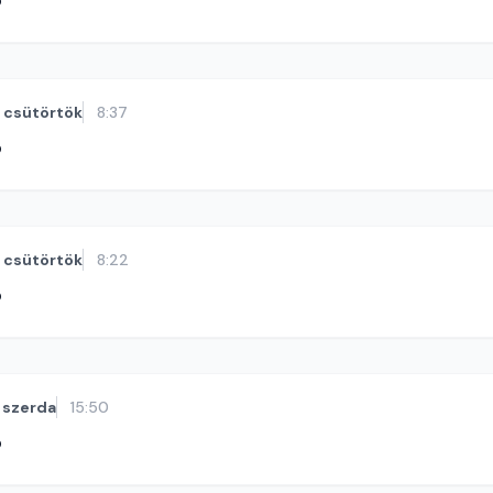
ó
csütörtök
8:37
ó
csütörtök
8:22
ó
szerda
15:50
ó