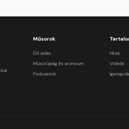
Műsorok
Tartal
Élő adás
Hírek
Műsorújság és archívum
Videók
kkal
Podcastok
Igenaptá