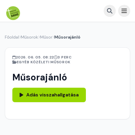
Főoldal
Műsorok
Műsor
Műsorajánló
2026. 06. 05. 08:22
3 PERC
EGYÉB KÖZÉLETI MŰSOROK
Műsorajánló
Adás visszahallgatása