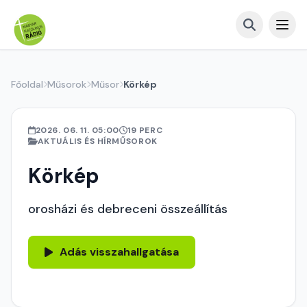
Főoldal
Műsorok
Műsor
Körkép
2026. 06. 11. 05:00
19 PERC
AKTUÁLIS ÉS HÍRMŰSOROK
Körkép
orosházi és debreceni összeállítás
Adás visszahallgatása