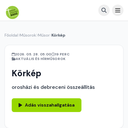
Főoldal
Műsorok
Műsor
Körkép
2026. 05. 28. 05:00
19 PERC
AKTUÁLIS ÉS HÍRMŰSOROK
Körkép
orosházi és debreceni összeállítás
Adás visszahallgatása