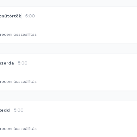
csütörtök
5:00
eceni összeállítás
szerda
5:00
eceni összeállítás
kedd
5:00
eceni összeállítás