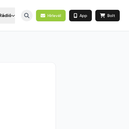
Rádió
Hírlevél
App
Bolt