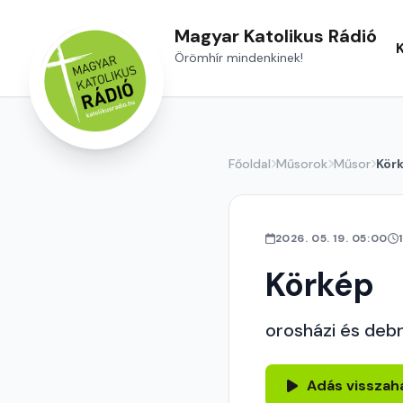
Magyar Katolikus Rádió
Örömhír mindenkinek!
Főoldal
Műsorok
Műsor
Kör
2026. 05. 19. 05:00
Körkép
orosházi és debr
Adás visszah