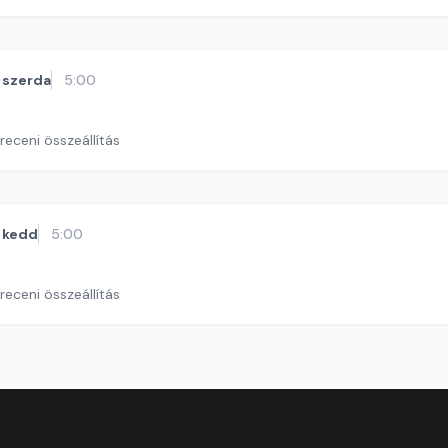
szerda
5:00
eceni összeállítás
kedd
5:00
eceni összeállítás