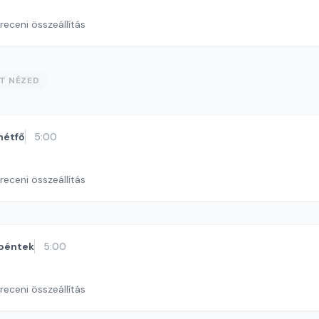
eceni összeállítás
ST NÉZED
hétfő
5:00
eceni összeállítás
péntek
5:00
eceni összeállítás