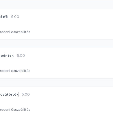
étfő
5:00
eceni összeállítás
péntek
5:00
eceni összeállítás
csütörtök
5:00
eceni összeállítás