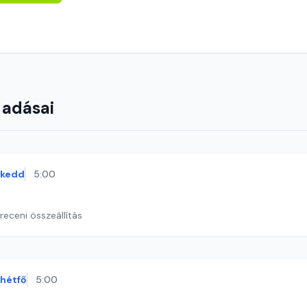
 adásai
kedd
5:00
eceni összeállítás
hétfő
5:00