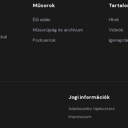
Műsorok
Tartal
Élő adás
Hírek
Műsorújság és archívum
Videók
kkal
Podcastok
Igenaptá
Jogi információk
Adatkezelési tájékoztató
Impresszum