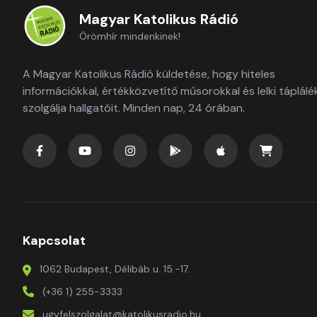
Magyar Katolikus Rádió
Örömhír mindenkinek!
A Magyar Katolikus Rádió küldetése, hogy hiteles
információkkal, értékközvetítő műsorokkal és lelki táplálé
szolgálja hallgatóit. Minden nap, 24 órában.
Kapcsolat
1062 Budapest, Délibáb u. 15.-17.
(+36 1) 255-3333
ugyfelszolgalat@katolikusradio.hu