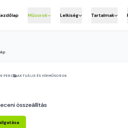
Kezdőlap
Műsorok
Lelkiség
Tartalmak
kép
19 PERC
AKTUÁLIS ÉS HÍRMŰSOROK
eceni összeállítás
allgatása