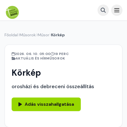
Főoldal
Műsorok
Műsor
Körkép
2026. 06. 10. 05:00
19 PERC
AKTUÁLIS ÉS HÍRMŰSOROK
Körkép
orosházi és debreceni összeállítás
Adás visszahallgatása