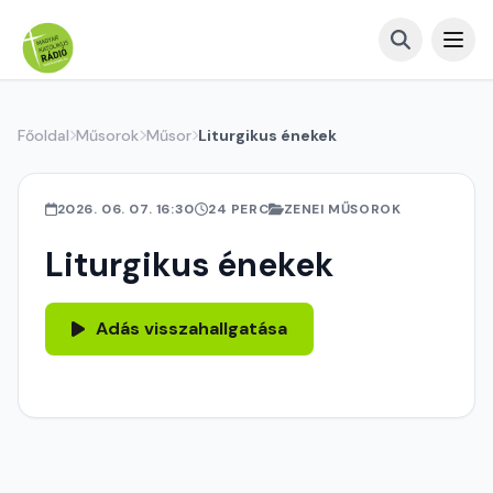
Főoldal
Műsorok
Műsor
Liturgikus énekek
2026. 06. 07. 16:30
24 PERC
ZENEI MŰSOROK
Liturgikus énekek
Adás visszahallgatása