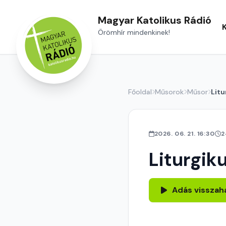
Magyar Katolikus Rádió
Örömhír mindenkinek!
Főoldal
Műsorok
Műsor
Litu
2026. 06. 21. 16:30
2
Liturgik
Adás visszah