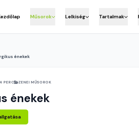
Kezdőlap
Műsorok
Lelkiség
Tartalmak
rgikus énekek
4 PERC
ZENEI MŰSOROK
us énekek
allgatása