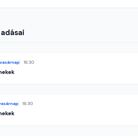
 adásai
vasárnap
16:30
énekek
vasárnap
16:30
énekek