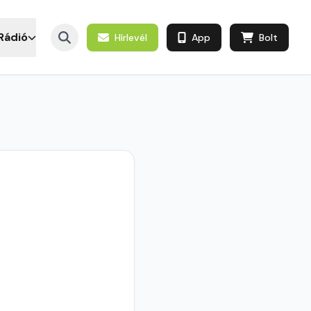
Rádió
Hírlevél
App
Bolt