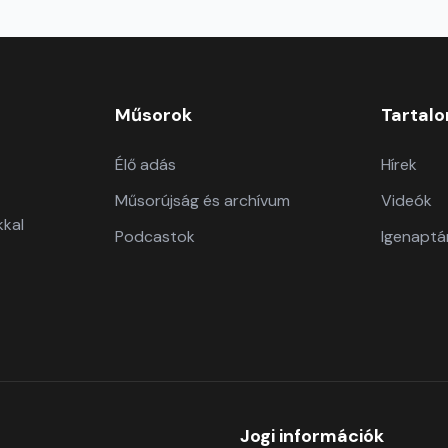
Műsorok
Tartal
Élő adás
Hírek
Műsorújság és archívum
Videók
kkal
Podcastok
Igenaptá
Jogi információk