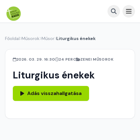
Főoldal
Műsorok
Műsor
Liturgikus énekek
2026. 03. 29. 16:30
24 PERC
ZENEI MŰSOROK
Liturgikus énekek
Adás visszahallgatása