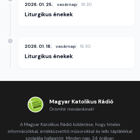
2026. 01. 25.
vasárnap
16:30
Liturgikus énekek
2026. 01. 18.
vasárnap
16:30
Liturgikus énekek
Magyar Katolikus Rádió
Örömhír mindenkinek!
A Magyar Katolikus Rádió küldetése, hogy hiteles
információkkal, értékközvetítő műsorokkal és lelki táplálékkal
szolgálja hallgatóit. Minden nap, 24 órában.