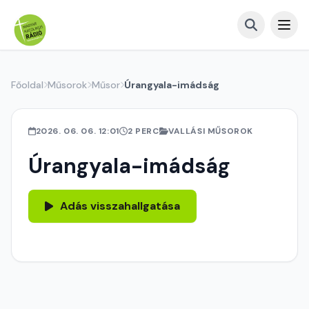
Főoldal
Műsorok
Műsor
Úrangyala-imádság
2026. 06. 06. 12:01
2 PERC
VALLÁSI MŰSOROK
Úrangyala-imádság
Adás visszahallgatása